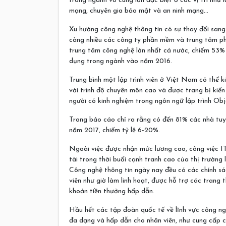
trong ngành vô cùng lớn đặc biệt ở các vị trí như 
mạng, chuyên gia bảo mật và an ninh mạng…
Xu hướng công nghệ thông tin có sự thay đổi sang
càng nhiều các công ty phần mềm và trung tâm p
trung tâm công nghệ lớn nhất cả nước, chiếm 53% v
dụng trong ngành vào năm 2016.
Trung bình một lập trình viên ở Việt Nam có thể 
với trình độ chuyên môn cao và được trang bị kiến
người có kinh nghiệm trong ngôn ngữ lập trình Ob
Trong báo cáo chỉ ra rằng có đến 81% các nhà tuy
năm 2017, chiếm tỷ lệ 6-20%.
Ngoài việc được nhận mức lương cao, công việc I
tài trong thời buổi cạnh tranh cao của thị trường
Công nghệ thông tin ngày nay đều có các chính s
viên như giờ làm linh hoạt, được hỗ trợ các trang t
khoản tiền thưởng hấp dẫn.
Hầu hết các tập đoàn quốc tế về lĩnh vực công ng
đa dạng và hấp dẫn cho nhân viên, như cung cấp cơ