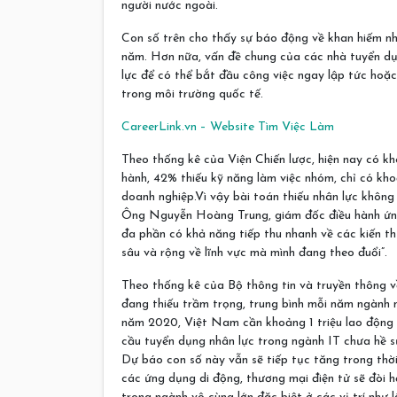
người nước ngoài.
Con số trên cho thấy sự báo động về khan hiếm n
năm. Hơn nữa, vấn đề chung của các nhà tuyển dụ
lực để có thể bắt đầu công việc ngay lập tức hoặ
trong môi trường quốc tế.
CareerLink.vn – Website Tìm Việc Làm
Theo thống kê của Viện Chiến lược, hiện nay có 
hành, 42% thiếu kỹ năng làm việc nhóm, chỉ có kh
doanh nghiệp.Vì vậy bài toán thiếu nhân lực không
Ông Nguyễn Hoàng Trung, giám đốc điều hành ứn
đa phần có khả năng tiếp thu nhanh về các kiến th
sâu và rộng về lĩnh vực mà mình đang theo đuổi”.
Theo thống kê của Bộ thông tin và truyền thông 
đang thiếu trầm trọng, trung bình mỗi năm ngành 
năm 2020, Việt Nam cần khoảng 1 triệu lao động 
cầu tuyển dụng nhân lực trong ngành IT chưa hề
Dự báo con số này vẫn sẽ tiếp tục tăng trong thờ
các ứng dụng di động, thương mại điện tử sẽ đòi h