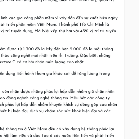
lập trình viên ứng dụng di động, điện toán đám mây, quản trị
 lĩnh vực gia công phần mềm vì vậy dẫn đến sự xuất hiện ngày
hát triển phần mềm Việt Nam. Thành phố Hồ Chí Minh là
ị trí tuyển dụng, Hà Nội xếp thứ hai với 43% vị trí trí tuyển
kiếm được từ 1.300 đô la Mỹ đến hơn 2.000 đô la mỗi tháng
 thức công nghệ mới nhất trên thị trường. Đặc biệt, những
jective C có cơ hội nhận mức lương cao nhất.
ển dụng tiến hành tham gia khảo sát để tăng lương trong
T còn nhận được những phúc lợi hấp dẫn nhằm giữ chân nhân
 lao động ngành công nghệ thông tin. Hầu hết các công ty
ách phúc lợi hấp dẫn nhằm khuyến khích sự đóng góp của nhân
hiết bị hiện đại, dịch vụ chăm sóc sức khoẻ hiện đại và các
hệ thông tin ở Việt Nam đều có xây dựng hệ thống phúc lợi
 hội làm việc và đào tạo ở các nước tiên tiến và phát triển