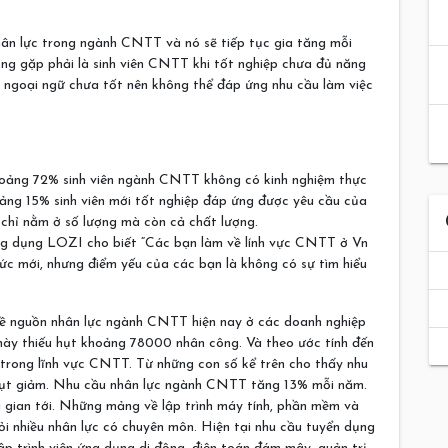
hân lực trong ngành CNTT và nó sẽ tiếp tục gia tăng mỗi
ng gặp phải là sinh viên CNTT khi tốt nghiệp chưa đủ năng
c ngoại ngữ chưa tốt nên không thể đáp ứng nhu cầu làm việc
khoảng 72% sinh viên ngành CNTT không có kinh nghiệm thực
oảng 15% sinh viên mới tốt nghiệp đáp ứng được yêu cầu của
 chỉ nằm ở số lượng mà còn cả chất lượng.
g dụng LOZI cho biết “Các bạn làm về lính vực CNTT ở Vn
ức mới, nhưng điểm yếu của các bạn là không có sự tìm hiểu
về nguồn nhân lực ngành CNTT hiện nay ở các doanh nghiệp
này thiếu hụt khoảng 78000 nhân công. Và theo ước tính đến
trong lĩnh vực CNTT. Từ những con số kể trên cho thấy nhu
 sụt giảm. Nhu cầu nhân lực ngành CNTT tăng 13% mỗi năm.
i gian tới. Những mảng về lập trình máy tính, phần mềm và
ỏi nhiều nhân lực có chuyên môn. Hiện tại nhu cầu tuyển dụng