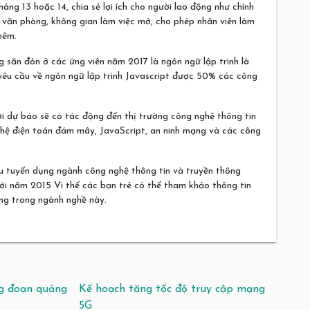
g 13 hoặc 14, chia sẻ lợi ích cho người lao động như chính
i văn phòng, không gian làm việc mở, cho phép nhân viên làm
thêm.
 săn đón ở các ứng viên năm 2017 là ngôn ngữ lập trình là
êu cầu về ngôn ngữ lập trình Javascript được 50% các công
ới dự báo sẽ có tác động đến thị trường công nghệ thông tin
ệ điện toán đám mây, JavaScript, an ninh mạng và các công
tuyển dụng ngành công nghệ thông tin và truyền thông
ới năm 2015 Vì thế các bạn trẻ có thể tham khảo thông tin
ọng trong ngành nghề này.
ng đoạn quảng
Kế hoạch tăng tốc độ truy cập mạng
5G