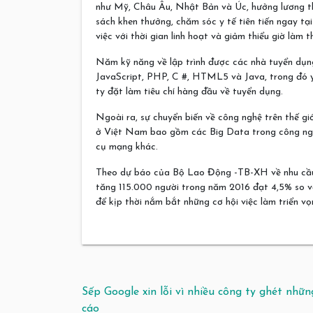
như Mỹ, Châu Âu, Nhật Bản và Úc, hưởng lương thán
sách khen thưởng, chăm sóc y tế tiên tiến ngay tạ
việc với thời gian linh hoạt và giảm thiểu giờ làm 
Năm kỹ năng về lập trình được các nhà tuyển dụng
JavaScript, PHP, C #, HTML5 và Java, trong đó y
ty đặt làm tiêu chí hàng đầu về tuyển dụng.
Ngoài ra, sự chuyển biến về công nghệ trên thế gi
ở Việt Nam bao gồm các Big Data trong công ngh
cụ mạng khác.
Theo dự báo của Bộ Lao Động -TB-XH về nhu cầu 
tăng 115.000 người trong năm 2016 đạt 4,5% so v
để kịp thời nắm bắt những cơ hội việc làm triển v
Điều hướng bài viết
Sếp Google xin lỗi vì nhiều công ty ghét nhữ
cáo